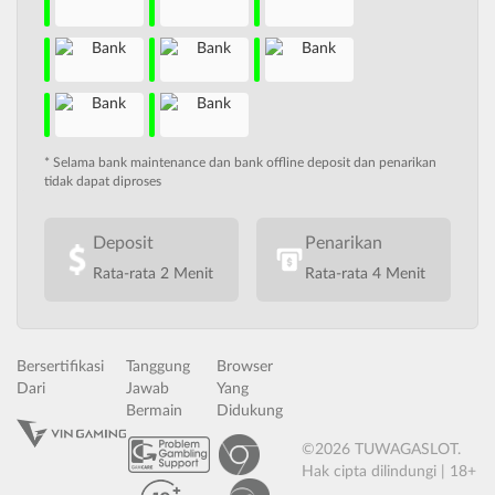
* Selama bank maintenance dan bank offline deposit dan penarikan
tidak dapat diproses
Deposit
Penarikan
Rata-rata 2 Menit
Rata-rata 4 Menit
Bersertifikasi
Tanggung
Browser
Dari
Jawab
Yang
Bermain
Didukung
©2026 TUWAGASLOT.
Hak cipta dilindungi | 18+