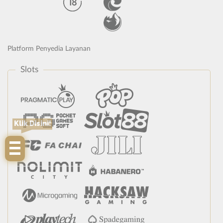
Platform Penyedia Layanan
Slots
Klik Disini!