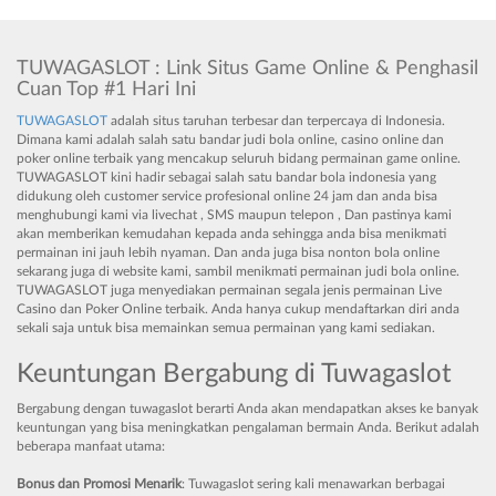
TUWAGASLOT : Link Situs Game Online & Penghasil
Cuan Top #1 Hari Ini
TUWAGASLOT
adalah situs taruhan terbesar dan terpercaya di Indonesia.
Dimana kami adalah salah satu bandar judi bola online, casino online dan
poker online terbaik yang mencakup seluruh bidang permainan game online.
TUWAGASLOT kini hadir sebagai salah satu bandar bola indonesia yang
didukung oleh customer service profesional online 24 jam dan anda bisa
menghubungi kami via livechat , SMS maupun telepon , Dan pastinya kami
akan memberikan kemudahan kepada anda sehingga anda bisa menikmati
permainan ini jauh lebih nyaman. Dan anda juga bisa nonton bola online
sekarang juga di website kami, sambil menikmati permainan judi bola online.
TUWAGASLOT juga menyediakan permainan segala jenis permainan Live
Casino dan Poker Online terbaik. Anda hanya cukup mendaftarkan diri anda
sekali saja untuk bisa memainkan semua permainan yang kami sediakan.
Keuntungan Bergabung di Tuwagaslot
Bergabung dengan tuwagaslot berarti Anda akan mendapatkan akses ke banyak
keuntungan yang bisa meningkatkan pengalaman bermain Anda. Berikut adalah
beberapa manfaat utama:
Bonus dan Promosi Menarik
: Tuwagaslot sering kali menawarkan berbagai