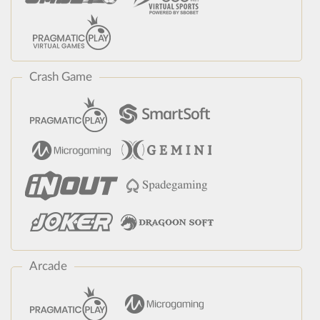
Crash Game
Arcade