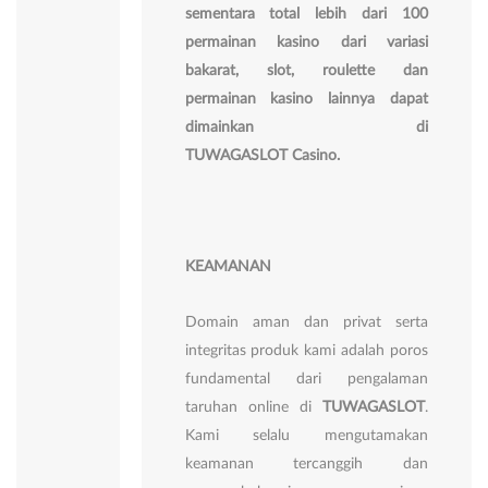
sementara total lebih dari 100
permainan kasino dari variasi
bakarat, slot, roulette dan
permainan kasino lainnya dapat
dimainkan di
TUWAGASLOT
Casino.
KEAMANAN
Domain aman dan privat serta
integritas produk kami adalah poros
fundamental dari pengalaman
taruhan online di
TUWAGASLOT
.
Kami selalu mengutamakan
keamanan tercanggih dan