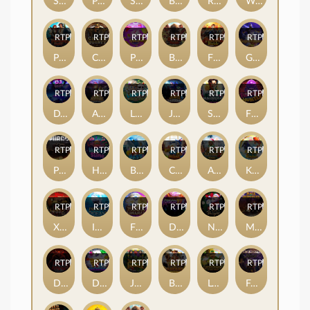
Sugar Crush
Piggy Bank Gold
Scale of Heaven: Anubis
Bunny to the Moon
Royal Ace
World Cup Final
RTP
89%
RTP
88%
RTP
93%
RTP
87%
RTP
88%
RTP
88%
Pirate Treasure Hunt
Crazy Bounty
Piggy Bank Gold 2
Buffalo Rush HIGHROLLER
Fighting Bull
Genie Mystery
RTP
80%
RTP
80%
RTP
80%
RTP
80%
RTP
85%
RTP
95%
DJ Fever
Aztec: Bonus Hunt
LABUBU: Fall In Wild
Jewel Mastermind
Squid Game 2: Mukunghwa
Firefly Hunter
RTP
84%
RTP
84%
RTP
88%
RTP
94%
RTP
92%
RTP
79%
PUBG2
Hungry Slime
Big Net Bass
Cat & Mouse
Aztec: Bonus Hunt 2 Xmas
Kingyo Riches
RTP
80%
RTP
79%
RTP
90%
RTP
87%
RTP
83%
RTP
95%
Xmas Gift Delight
Infinity Ocean
Fish Prawn Crab Bonanza
Disco 777
Nexus Gift Delight
Mace of Hercules
RTP
83%
RTP
80%
RTP
95%
RTP
87%
RTP
82%
RTP
93%
Dark Ritual
Disco 777 Hold and Win
Jumanji Bonanza
Book of Safari
Leprechaun’s Fortune
Fantastic Beast