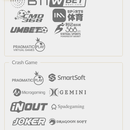
Crash Game