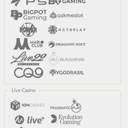
Live Casino