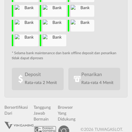
* Selama bank maintenance dan bank offline deposit dan penarikan
tidak dapat diproses
Deposit
Penarikan
Rata-rata 2 Menit
Rata-rata 4 Menit
Bersertifikasi
Tanggung
Browser
Dari
Jawab
Yang
Bermain
Didukung
©2026 TUWAGASLOT.