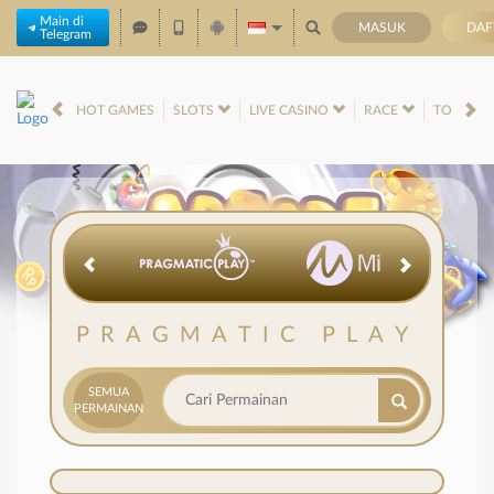
Main di
MASUK
DAF
Telegram
HOT GAMES
SLOTS
LIVE CASINO
RACE
TOGEL
PRAGMATIC PLAY
SEMUA
PERMAINAN