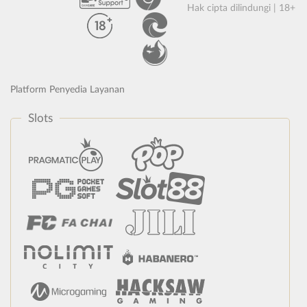
Hak cipta dilindungi | 18+
Platform Penyedia Layanan
Slots