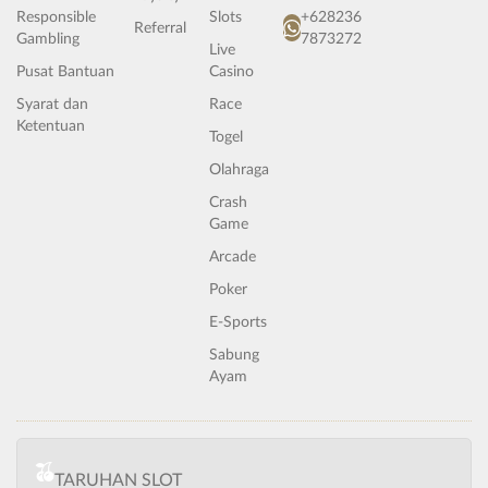
Responsible
Slots
+628236
Referral
Gambling
7873272
Live
Pusat Bantuan
Casino
Syarat dan
Race
Ketentuan
Togel
Olahraga
Crash
Game
Arcade
Poker
E-Sports
Sabung
Ayam
TARUHAN SLOT