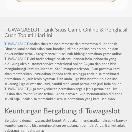
TUWAGASLOT : Link Situs Game Online & Penghasil
Cuan Top #1 Hari Ini
TUWAGASLOT
adalah situs taruhan terbesar dan terpercaya di Indonesia.
Dimana kami adalah salah satu bandar judi bola online, casino online dan
poker online terbaik yang mencakup seluruh bidang permainan game online.
TUWAGASLOT kini hadir sebagai salah satu bandar bola indonesia yang
didukung oleh customer service profesional online 24 jam dan anda bisa
menghubungi kami via livechat , SMS maupun telepon , Dan pastinya kami
akan memberikan kemudahan kepada anda sehingga anda bisa menikmati
permainan ini jauh lebih nyaman. Dan anda juga bisa nonton bola online
sekarang juga di website kami, sambil menikmati permainan judi bola online.
TUWAGASLOT juga menyediakan permainan segala jenis permainan Live
Casino dan Poker Online terbaik. Anda hanya cukup mendaftarkan diri anda
sekali saja untuk bisa memainkan semua permainan yang kami sediakan.
Keuntungan Bergabung di Tuwagaslot
Bergabung dengan tuwagaslot berarti Anda akan mendapatkan akses ke banyak
keuntungan yang bisa meningkatkan pengalaman bermain Anda. Berikut adalah
beberapa manfaat utama: