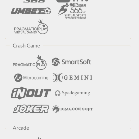
Crash Game
Arcade