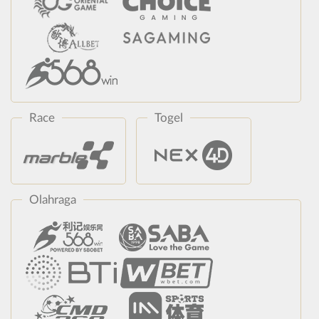
Race
Togel
Olahraga