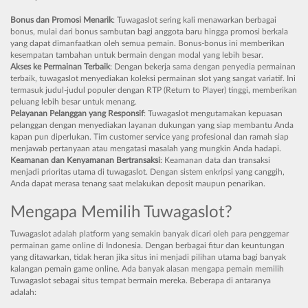
Bonus dan Promosi Menarik
: Tuwagaslot sering kali menawarkan berbagai
bonus, mulai dari bonus sambutan bagi anggota baru hingga promosi berkala
yang dapat dimanfaatkan oleh semua pemain. Bonus-bonus ini memberikan
kesempatan tambahan untuk bermain dengan modal yang lebih besar.
Akses ke Permainan Terbaik
: Dengan bekerja sama dengan penyedia permainan
terbaik, tuwagaslot menyediakan koleksi permainan slot yang sangat variatif. Ini
termasuk judul-judul populer dengan RTP (Return to Player) tinggi, memberikan
peluang lebih besar untuk menang.
Pelayanan Pelanggan yang Responsif
: Tuwagaslot mengutamakan kepuasan
pelanggan dengan menyediakan layanan dukungan yang siap membantu Anda
kapan pun diperlukan. Tim customer service yang profesional dan ramah siap
menjawab pertanyaan atau mengatasi masalah yang mungkin Anda hadapi.
Keamanan dan Kenyamanan Bertransaksi
: Keamanan data dan transaksi
menjadi prioritas utama di tuwagaslot. Dengan sistem enkripsi yang canggih,
Anda dapat merasa tenang saat melakukan deposit maupun penarikan.
Mengapa Memilih Tuwagaslot?
Tuwagaslot adalah platform yang semakin banyak dicari oleh para penggemar
permainan game online di Indonesia. Dengan berbagai fitur dan keuntungan
yang ditawarkan, tidak heran jika situs ini menjadi pilihan utama bagi banyak
kalangan pemain game online. Ada banyak alasan mengapa pemain memilih
Tuwagaslot sebagai situs tempat bermain mereka. Beberapa di antaranya
adalah: