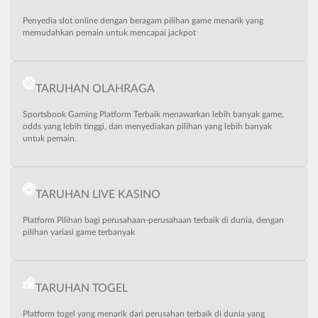
Penyedia slot online dengan beragam pilihan game menarik yang
memudahkan pemain untuk mencapai jackpot
TARUHAN OLAHRAGA
Sportsbook Gaming Platform Terbaik menawarkan lebih banyak game,
odds yang lebih tinggi, dan menyediakan pilihan yang lebih banyak
untuk pemain.
TARUHAN LIVE KASINO
Platform Pilihan bagi perusahaan-perusahaan terbaik di dunia, dengan
pilihan variasi game terbanyak
TARUHAN TOGEL
Platform togel yang menarik dari perusahan terbaik di dunia yang