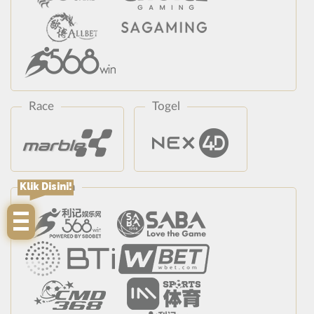
Race
Togel
Klik Disini!
Olahraga