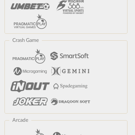
Crash Game
Arcade