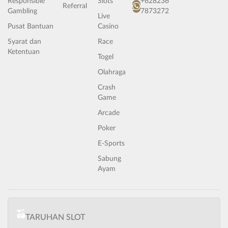
Responsible
Slots
+628236
Referral
Gambling
7873272
Live
Pusat Bantuan
Casino
Syarat dan
Race
Ketentuan
Togel
Olahraga
Crash
Game
Arcade
Poker
E-Sports
Sabung
Ayam
TARUHAN SLOT