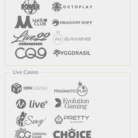
Live Casino