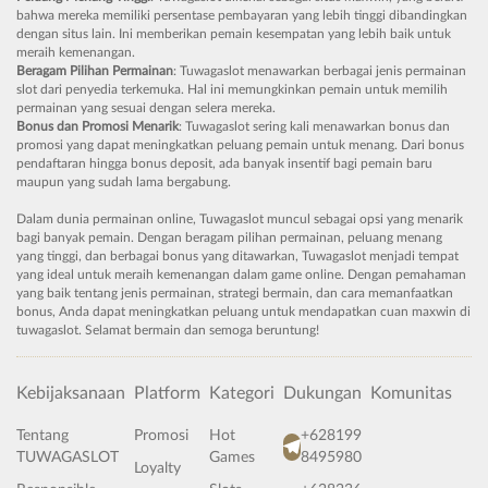
bahwa mereka memiliki persentase pembayaran yang lebih tinggi dibandingkan
dengan situs lain. Ini memberikan pemain kesempatan yang lebih baik untuk
meraih kemenangan.
Beragam Pilihan Permainan
: Tuwagaslot menawarkan berbagai jenis permainan
slot dari penyedia terkemuka. Hal ini memungkinkan pemain untuk memilih
permainan yang sesuai dengan selera mereka.
Bonus dan Promosi Menarik
: Tuwagaslot sering kali menawarkan bonus dan
promosi yang dapat meningkatkan peluang pemain untuk menang. Dari bonus
pendaftaran hingga bonus deposit, ada banyak insentif bagi pemain baru
maupun yang sudah lama bergabung.
Dalam dunia permainan online, Tuwagaslot muncul sebagai opsi yang menarik
bagi banyak pemain. Dengan beragam pilihan permainan, peluang menang
yang tinggi, dan berbagai bonus yang ditawarkan, Tuwagaslot menjadi tempat
yang ideal untuk meraih kemenangan dalam game online. Dengan pemahaman
yang baik tentang jenis permainan, strategi bermain, dan cara memanfaatkan
bonus, Anda dapat meningkatkan peluang untuk mendapatkan cuan maxwin di
tuwagaslot. Selamat bermain dan semoga beruntung!
Kebijaksanaan
Platform
Kategori
Dukungan
Komunitas
Tentang
Promosi
Hot
+628199
TUWAGASLOT
Games
8495980
Loyalty