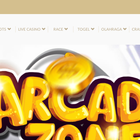
OTS
LIVE CASINO
RACE
TOGEL
OLAHRAGA
CRA