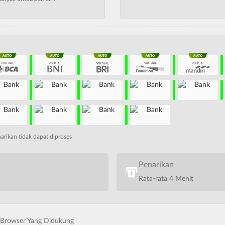
arikan tidak dapat diproses
Penarikan
Rata-rata 4 Menit
Browser Yang Didukung