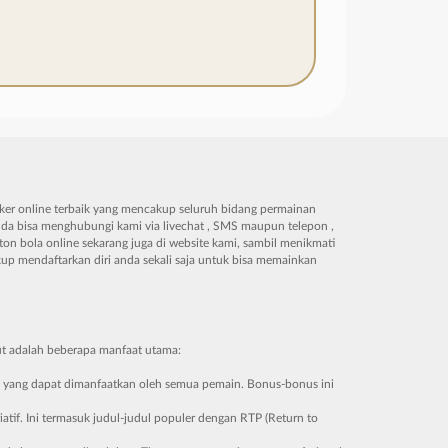
poker online terbaik yang mencakup seluruh bidang permainan
nda bisa menghubungi kami via livechat , SMS maupun telepon ,
n bola online sekarang juga di website kami, sambil menikmati
p mendaftarkan diri anda sekali saja untuk bisa memainkan
t adalah beberapa manfaat utama:
la yang dapat dimanfaatkan oleh semua pemain. Bonus-bonus ini
tif. Ini termasuk judul-judul populer dengan RTP (Return to