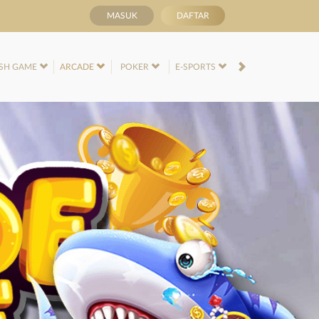
MASUK
DAFTAR
SH GAME
ARCADE
POKER
E-SPORTS
SABUNG AYAM