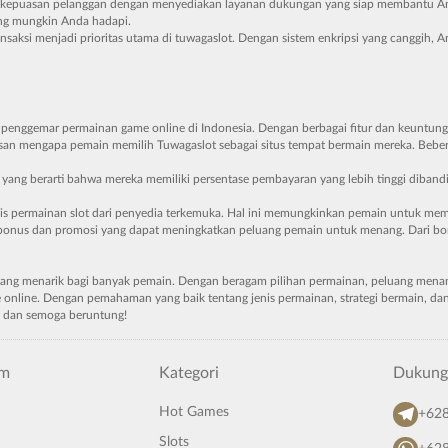
kepuasan pelanggan dengan menyediakan layanan dukungan yang siap membantu Anda
ng mungkin Anda hadapi.
nsaksi menjadi prioritas utama di tuwagaslot. Dengan sistem enkripsi yang canggih
penggemar permainan game online di Indonesia. Dengan berbagai fitur dan keuntungan 
san mengapa pemain memilih Tuwagaslot sebagai situs tempat bermain mereka. Beber
n, yang berarti bahwa mereka memiliki persentase pembayaran yang lebih tinggi diban
is permainan slot dari penyedia terkemuka. Hal ini memungkinkan pemain untuk memi
 bonus dan promosi yang dapat meningkatkan peluang pemain untuk menang. Dari bon
yang menarik bagi banyak pemain. Dengan beragam pilihan permainan, peluang menang
online. Dengan pemahaman yang baik tentang jenis permainan, strategi bermain, d
n dan semoga beruntung!
rm
Kategori
Dukung
Hot Games
+62
Slots