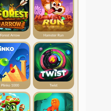
Forest Arrow
Hamster Run
Plinko 1000
Twist