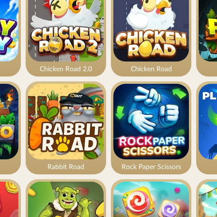
Chicken Road 2.0
Chicken Road
Rabbit Road
Rock Paper Scissors