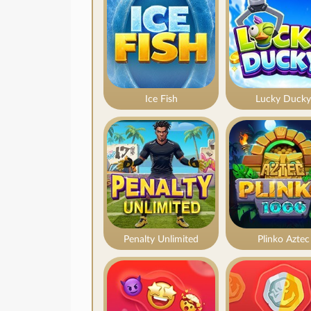
Ice Fish
Lucky Ducky
Penalty Unlimited
Plinko Aztec