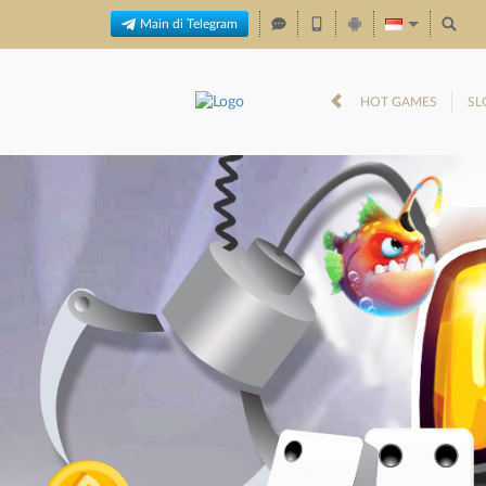
Main di Telegram
HOT GAMES
SL