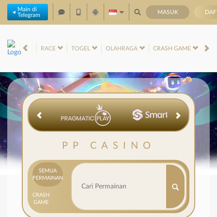
Main di
MASUK
DAF
Telegram
VE CASINO
RACE
TOGEL
OLAHRAGA
CRASH GAME
AR
PP CASINO
SEMUA
PERMAINAN
CRASH
GAME