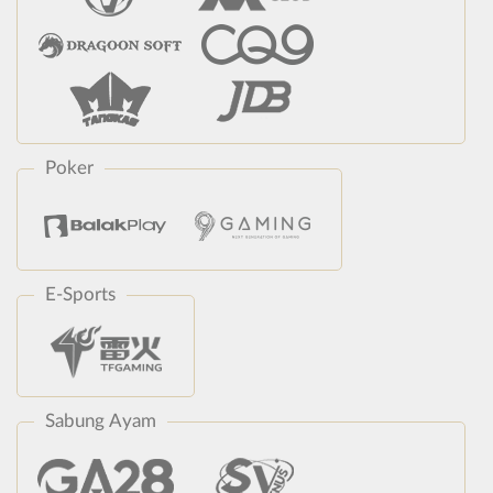
Poker
E-Sports
Sabung Ayam