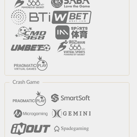
Crash Game