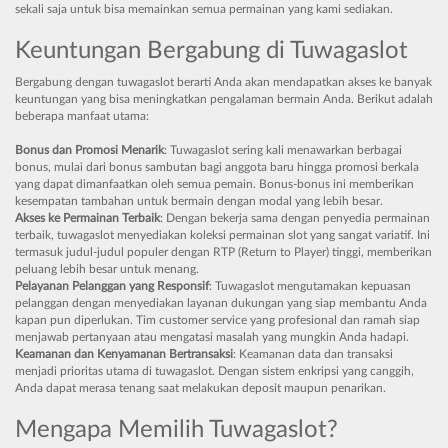
sekali saja untuk bisa memainkan semua permainan yang kami sediakan.
Keuntungan Bergabung di Tuwagaslot
Bergabung dengan tuwagaslot berarti Anda akan mendapatkan akses ke banyak
keuntungan yang bisa meningkatkan pengalaman bermain Anda. Berikut adalah
beberapa manfaat utama:
Bonus dan Promosi Menarik
: Tuwagaslot sering kali menawarkan berbagai
bonus, mulai dari bonus sambutan bagi anggota baru hingga promosi berkala
yang dapat dimanfaatkan oleh semua pemain. Bonus-bonus ini memberikan
kesempatan tambahan untuk bermain dengan modal yang lebih besar.
Akses ke Permainan Terbaik
: Dengan bekerja sama dengan penyedia permainan
terbaik, tuwagaslot menyediakan koleksi permainan slot yang sangat variatif. Ini
termasuk judul-judul populer dengan RTP (Return to Player) tinggi, memberikan
peluang lebih besar untuk menang.
Pelayanan Pelanggan yang Responsif
: Tuwagaslot mengutamakan kepuasan
pelanggan dengan menyediakan layanan dukungan yang siap membantu Anda
kapan pun diperlukan. Tim customer service yang profesional dan ramah siap
menjawab pertanyaan atau mengatasi masalah yang mungkin Anda hadapi.
Keamanan dan Kenyamanan Bertransaksi
: Keamanan data dan transaksi
menjadi prioritas utama di tuwagaslot. Dengan sistem enkripsi yang canggih,
Anda dapat merasa tenang saat melakukan deposit maupun penarikan.
Mengapa Memilih Tuwagaslot?