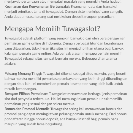
menjawab pertanyaan atau mengatasi masalah yang mungkin Anda hadapi.
Keamanan dan Kenyamanan Bertransaksi
: Keamanan data dan transaksi
menjadi prioritas utama di tuwagaslot. Dengan sistem enkripsi yang canggih,
Anda dapat merasa tenang saat melakukan deposit maupun penarikan.
Mengapa Memilih Tuwagaslot?
Tuwagaslot adalah platform yang semakin banyak dicari oleh para penggemar
permainan game online di Indonesia. Dengan berbagai fitur dan keuntungan
yang ditawarkan, tidak heran jika situs ini menjadi pilihan utama bagi banyak
kalangan pemain game online. Ada banyak alasan mengapa pemain memilih
Tuwagaslot sebagai situs tempat bermain mereka. Beberapa di antaranya
adalah:
Peluang Menang Tinggi
: Tuwagaslot dikenal sebagai situs maxwin, yang berarti
bahwa mereka memiliki persentase pembayaran yang lebih tinggi dibandingkan
dengan situs lain. Ini memberikan pemain kesempatan yang lebih baik untuk
meraih kemenangan.
Beragam Pilihan Permainan
: Tuwagaslot menawarkan berbagai jenis permainan
slot dari penyedia terkemuka. Hal ini memungkinkan pemain untuk memilih
permainan yang sesuai dengan selera mereka.
Bonus dan Promosi Menarik
: Tuwagaslot sering kali menawarkan bonus dan
promosi yang dapat meningkatkan peluang pemain untuk menang. Dari bonus
pendaftaran hingga bonus deposit, ada banyak insentif bagi pemain baru
maupun yang sudah lama bergabung.