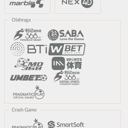
Olahraga
Crash Game