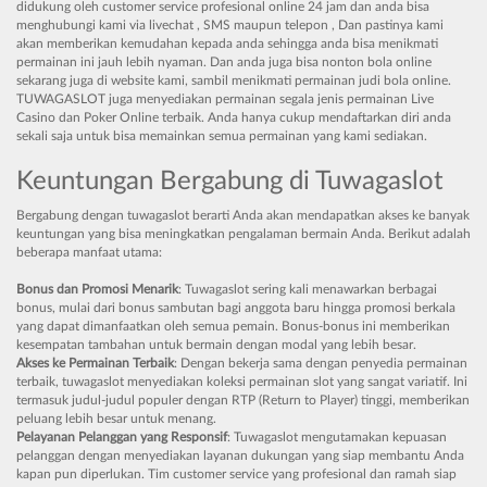
didukung oleh customer service profesional online 24 jam dan anda bisa
menghubungi kami via livechat , SMS maupun telepon , Dan pastinya kami
akan memberikan kemudahan kepada anda sehingga anda bisa menikmati
permainan ini jauh lebih nyaman. Dan anda juga bisa nonton bola online
sekarang juga di website kami, sambil menikmati permainan judi bola online.
TUWAGASLOT juga menyediakan permainan segala jenis permainan Live
Casino dan Poker Online terbaik. Anda hanya cukup mendaftarkan diri anda
sekali saja untuk bisa memainkan semua permainan yang kami sediakan.
Keuntungan Bergabung di Tuwagaslot
Bergabung dengan tuwagaslot berarti Anda akan mendapatkan akses ke banyak
keuntungan yang bisa meningkatkan pengalaman bermain Anda. Berikut adalah
beberapa manfaat utama:
Bonus dan Promosi Menarik
: Tuwagaslot sering kali menawarkan berbagai
bonus, mulai dari bonus sambutan bagi anggota baru hingga promosi berkala
yang dapat dimanfaatkan oleh semua pemain. Bonus-bonus ini memberikan
kesempatan tambahan untuk bermain dengan modal yang lebih besar.
Akses ke Permainan Terbaik
: Dengan bekerja sama dengan penyedia permainan
terbaik, tuwagaslot menyediakan koleksi permainan slot yang sangat variatif. Ini
termasuk judul-judul populer dengan RTP (Return to Player) tinggi, memberikan
peluang lebih besar untuk menang.
Pelayanan Pelanggan yang Responsif
: Tuwagaslot mengutamakan kepuasan
pelanggan dengan menyediakan layanan dukungan yang siap membantu Anda
kapan pun diperlukan. Tim customer service yang profesional dan ramah siap