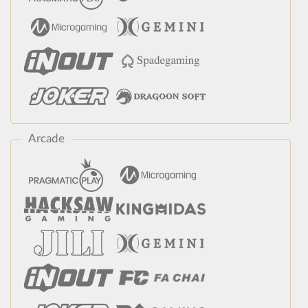
Arcade