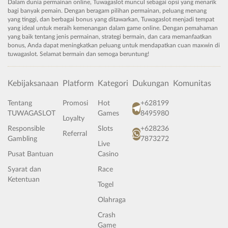
Dalam dunia permainan online, Tuwagaslot muncul sebagai opsi yang menarik
bagi banyak pemain. Dengan beragam pilihan permainan, peluang menang
yang tinggi, dan berbagai bonus yang ditawarkan, Tuwagaslot menjadi tempat
yang ideal untuk meraih kemenangan dalam game online. Dengan pemahaman
yang baik tentang jenis permainan, strategi bermain, dan cara memanfaatkan
bonus, Anda dapat meningkatkan peluang untuk mendapatkan cuan maxwin di
tuwagaslot. Selamat bermain dan semoga beruntung!
Kebijaksanaan
Platform
Kategori
Dukungan
Komunitas
Tentang
Promosi
Hot
+628199
TUWAGASLOT
Games
8495980
Loyalty
Responsible
Slots
+628236
Referral
Gambling
7873272
Live
Pusat Bantuan
Casino
Syarat dan
Race
Ketentuan
Togel
Olahraga
Crash
Game