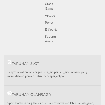
Crash
Game
Arcade
Poker
E-Sports
Sabung
Ayam
TARUHAN SLOT
Penyedia slot online dengan beragam pilihan game menarik yang
memudahkan pemain untuk mencapai jackpot
TARUHAN OLAHRAGA
Sportsbook Gaming Platform Terbaik menawarkan lebih banyak game,