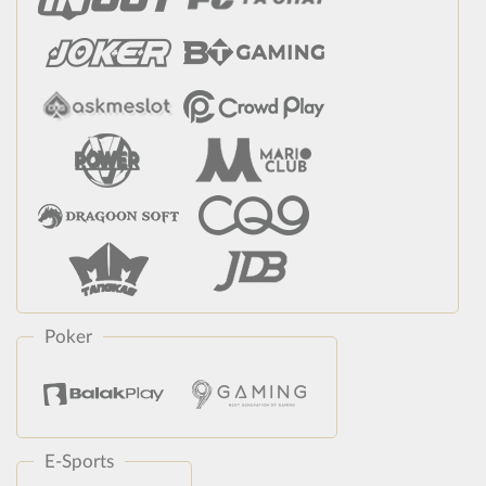
Poker
E-Sports