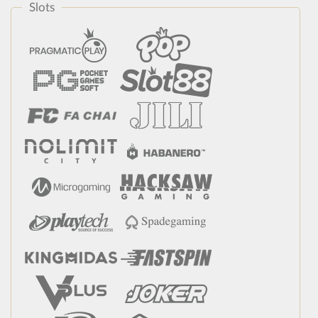
Slots