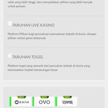
odds yang lebih tinggi, dan menyediakan pilihan yang lebih banyak
untuk pemain.
TARUHAN LIVE KASINO
Platform Pilihan bagi perusahaan-perusahaan terbaik di dunia, dengan
pilihan variasi game terbanyak
TARUHAN TOGEL
Platform togel yang menarik dari perusahan terbaik di dunia yang
menawarkan hadiah kemenangan besar