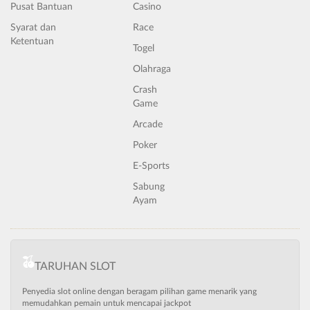
Pusat Bantuan
Casino
Syarat dan
Race
Ketentuan
Togel
Olahraga
Crash
Game
Arcade
Poker
E-Sports
Sabung
Ayam
TARUHAN SLOT
Penyedia slot online dengan beragam pilihan game menarik yang
memudahkan pemain untuk mencapai jackpot