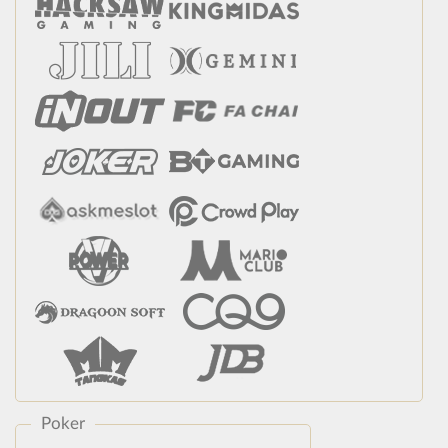
Poker