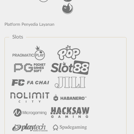
Platform Penyedia Layanan
Slots