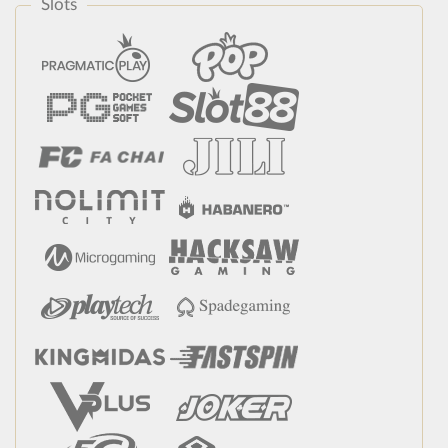
Slots