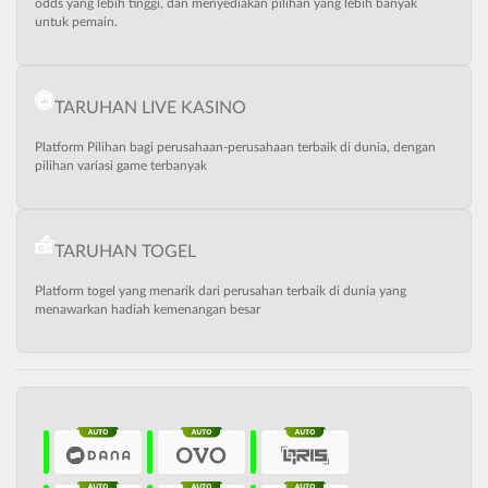
odds yang lebih tinggi, dan menyediakan pilihan yang lebih banyak
untuk pemain.
TARUHAN LIVE KASINO
Platform Pilihan bagi perusahaan-perusahaan terbaik di dunia, dengan
pilihan variasi game terbanyak
TARUHAN TOGEL
Platform togel yang menarik dari perusahan terbaik di dunia yang
menawarkan hadiah kemenangan besar