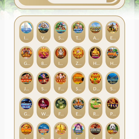
ICELAND
Victory
Sea Captain
Triple Twister
Amazing Thailand
Emperor Gate
God Of Wealth
888
India
Zhao Cai Jin Bao
Happy Prosperous
Highway King
JAPAN
Striper Night
FORTUNE
SAFARI Heat
Dragon Gold
Sea World
Great Blue
Wild Fox
Fairy Garden
Eyes of Fortune
Robin Hood
Panda