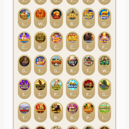
Jin Qian Wa
Dolphin Reef
Golden Rooster
Sweetbakery
StoneAge
Fortune Panda
Life of luxury II
Wealth
Lucky Fortune
Bonus Bears
Dragon's Riches
Ocean Party
Chjcken Djnner
Boy King
Cash Spark
Crown Of Fire
Silver
Fire of Villa Street
Glamourous World
Seasons
Golden Tour
Rally
T-REX
Water Margin
5 Fortune Dragon
Samurai
Peace&Long Life
Fire of glacier gold
Fafafa2
GoldenTree
Tally Ho
LongTengHuXiao2
Best Bet
Big Shot
Pay Dirt
Irish Luck