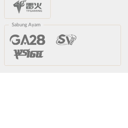
Sabung Ayam