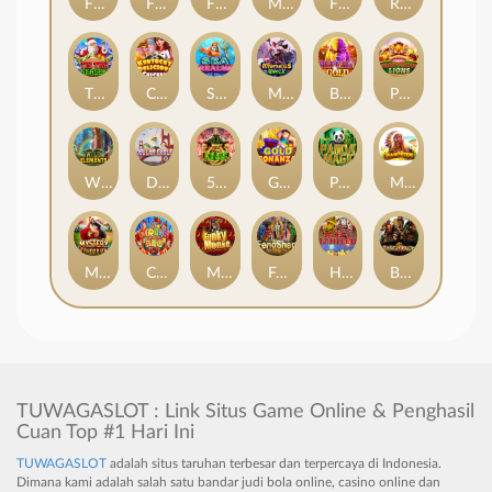
Fire of Route 66
Fire of Rue Royale
Fire of Riverside
Mr.Fido
Fire Wheel
Runaway
TIS The Season
Crazy Restaurant
Sea Realms
Mysterious Witch
Buffalo Gold
Prosperous Lions
Wild Elements
Dollar Eagle
5 Kings
Gold Bonanza
Panda Magic II
Magic Totem
Mystery Of The Orient
Circus
Monkey Slots
Feng Shen
Happy Lantern
Brothers Kingdom
TUWAGASLOT : Link Situs Game Online & Penghasil
Cuan Top #1 Hari Ini
TUWAGASLOT
adalah situs taruhan terbesar dan terpercaya di Indonesia.
Dimana kami adalah salah satu bandar judi bola online, casino online dan