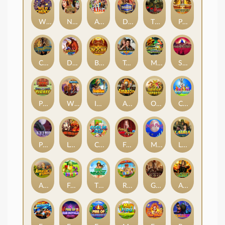
Wild Chuco
NvXia
Alice
Dragon
Three Kingdoms
Pyramid Adventure
Captain
Dragon City
Big Prosperity
Top Gun
Mystery Reels Power Reels
Sahara Gold
Pirate
Wild Buffalo
Indihn Dkehming
Amazon
Orient
Caster Surprise
Panther Moon
Long Teng Hu Xiao
Cookie Pop
Fame
Magic Pearl
Laura
African Wildlife
Fruit
Thai
Reel King Mega
Glorious Rome
Archer