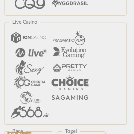
Live Casino
Race
Togel