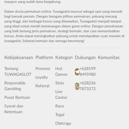
maupun yang sudah lama bergabung.
Dalam dunia permainan online, Tuwagaslot muncul sebagai opsi yang menarik
bagi banyak pemain. Dengan beragam pilihan permainan, peluang menang
yang tinggi, dan berbagai bonus yang ditawarkan, Tuwagaslot menjadi tempat
yang ideal untuk meraih kemenangan dalam game online. Dengan pemahaman
yang baik tentang jenis permainan, strategi bermain, dan cara memanfaatkan
bonus, Anda dapat meningkatkan peluang untuk mendapatkan cuan maxwin di
tuwagaslot. Selamat bermain dan semoga beruntung!
Kebijaksanaan
Platform
Kategori
Dukungan
Komunitas
Tentang
Promosi
Hot
+628199
TUWAGASLOT
Games
8495980
Loyalty
Responsible
Slots
+628236
Referral
Gambling
7873272
Live
Pusat Bantuan
Casino
Syarat dan
Race
Ketentuan
Togel
Olahraga