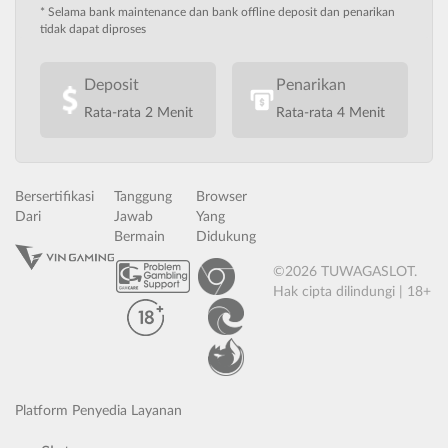
* Selama bank maintenance dan bank offline deposit dan penarikan
tidak dapat diproses
Deposit
Penarikan
Rata-rata 2 Menit
Rata-rata 4 Menit
Bersertifikasi
Tanggung
Browser
Dari
Jawab
Yang
Bermain
Didukung
©2026 TUWAGASLOT.
Hak cipta dilindungi | 18+
Platform Penyedia Layanan