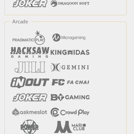
Arcade