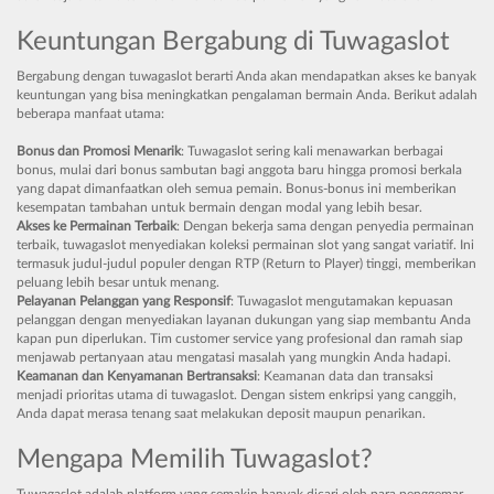
Keuntungan Bergabung di Tuwagaslot
Bergabung dengan tuwagaslot berarti Anda akan mendapatkan akses ke banyak
keuntungan yang bisa meningkatkan pengalaman bermain Anda. Berikut adalah
beberapa manfaat utama:
Bonus dan Promosi Menarik
: Tuwagaslot sering kali menawarkan berbagai
bonus, mulai dari bonus sambutan bagi anggota baru hingga promosi berkala
yang dapat dimanfaatkan oleh semua pemain. Bonus-bonus ini memberikan
kesempatan tambahan untuk bermain dengan modal yang lebih besar.
Akses ke Permainan Terbaik
: Dengan bekerja sama dengan penyedia permainan
terbaik, tuwagaslot menyediakan koleksi permainan slot yang sangat variatif. Ini
termasuk judul-judul populer dengan RTP (Return to Player) tinggi, memberikan
peluang lebih besar untuk menang.
Pelayanan Pelanggan yang Responsif
: Tuwagaslot mengutamakan kepuasan
pelanggan dengan menyediakan layanan dukungan yang siap membantu Anda
kapan pun diperlukan. Tim customer service yang profesional dan ramah siap
menjawab pertanyaan atau mengatasi masalah yang mungkin Anda hadapi.
Keamanan dan Kenyamanan Bertransaksi
: Keamanan data dan transaksi
menjadi prioritas utama di tuwagaslot. Dengan sistem enkripsi yang canggih,
Anda dapat merasa tenang saat melakukan deposit maupun penarikan.
Mengapa Memilih Tuwagaslot?
Tuwagaslot adalah platform yang semakin banyak dicari oleh para penggemar