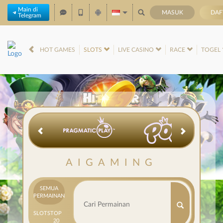
Main di
MASUK
DAF
Telegram
IDR
12,669,926,
HOT GAMES
SLOTS
LIVE CASINO
RACE
TOGEL
AIGAMING
SEMUA
PERMAINAN
SLOTS
TOP
20