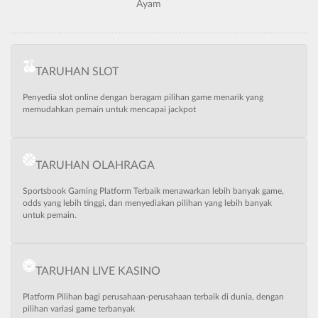
Ayam
TARUHAN SLOT
Penyedia slot online dengan beragam pilihan game menarik yang
memudahkan pemain untuk mencapai jackpot
TARUHAN OLAHRAGA
Sportsbook Gaming Platform Terbaik menawarkan lebih banyak game,
odds yang lebih tinggi, dan menyediakan pilihan yang lebih banyak
untuk pemain.
TARUHAN LIVE KASINO
Platform Pilihan bagi perusahaan-perusahaan terbaik di dunia, dengan
pilihan variasi game terbanyak