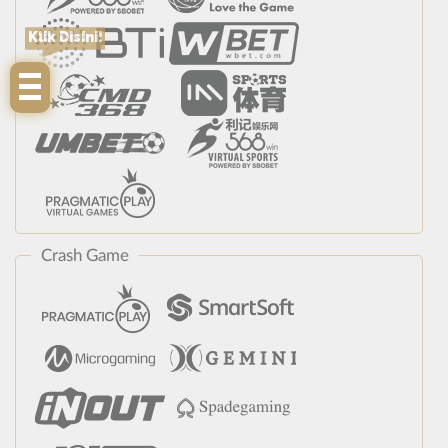
Klik Disini!
Crash Game