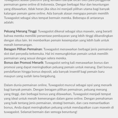
permainan game online di Indonesia. Dengan berbagai fitur dan keuntungan
yang ditawarkan, tidak heran jika situs ini menjadi pilihan utama bagi banyak
kalangan pemain game online. Ada banyak alasan mengapa pemain memilih
Tuwagaslot sebagai situs tempat bermain mereka. Beberapa di antaranya
adalah:
Peluang Menang Tinggi
: Tuwagaslot dikenal sebagai situs maxwin, yang berarti
bahwa mereka memiliki persentase pembayaran yang lebih tinggi dibandingkan
dengan situs lain. Ini memberikan pemain kesempatan yang lebih baik untuk
meraih kemenangan.
Beragam Pilihan Permainan
: Tuwagaslot menawarkan berbagai jenis permainan
slot dari penyedia terkemuka. Hal ini memungkinkan pemain untuk memilih
permainan yang sesuai dengan selera mereka.
Bonus dan Promosi Menarik
: Tuwagaslot sering kali menawarkan bonus dan
promosi yang dapat meningkatkan peluang pemain untuk menang. Dari bonus
pendaftaran hingga bonus deposit, ada banyak insentif bagi pemain baru
maupun yang sudah lama bergabung.
Dalam dunia permainan online, Tuwagaslot muncul sebagai opsi yang menarik
bagi banyak pemain. Dengan beragam pilihan permainan, peluang menang
yang tinggi, dan berbagai bonus yang ditawarkan, Tuwagaslot menjadi tempat
yang ideal untuk meraih kemenangan dalam game online. Dengan pemahaman
yang baik tentang jenis permainan, strategi bermain, dan cara memanfaatkan
bonus, Anda dapat meningkatkan peluang untuk mendapatkan cuan maxwin di
tuwagaslot. Selamat bermain dan semoga beruntung!