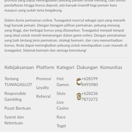
promosi yang dapat meningkatkan peluang pemain untuk menang. Dari bonus
pendaftaran hingga bonus deposit, ada banyak insentif bagi pemain baru
maupun yang sudah lama bergabung.
Dalam dunia permainan online, Tuwagaslot muncul sebagai opsi yang menarik
bagi banyak pemain. Dengan beragam pilihan permainan, peluang menang
yang tinggi, dan berbagai bonus yang ditawarkan, Tuwagaslot menjadi tempat
yang ideal untuk meraih kemenangan dalam game online. Dengan pemahaman
yang baik tentang jenis permainan, strategi bermain, dan cara memanfaatkan
bonus, Anda dapat meningkatkan peluang untuk mendapatkan cuan maxwin di
tuwagaslot. Selamat bermain dan semoga beruntung!
Kebijaksanaan
Platform
Kategori
Dukungan
Komunitas
Tentang
Promosi
Hot
+628199
TUWAGASLOT
Games
8495980
Loyalty
Responsible
Slots
+628236
Referral
Gambling
7873272
Live
Pusat Bantuan
Casino
Syarat dan
Race
Ketentuan
Togel