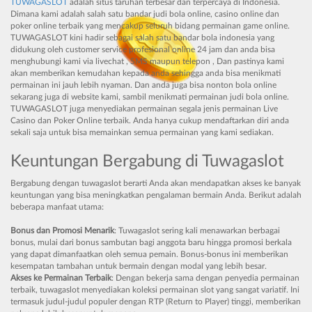
TUWAGASLOT
adalah situs taruhan terbesar dan terpercaya di Indonesia.
Dimana kami adalah salah satu bandar judi bola online, casino online dan
poker online terbaik yang mencakup seluruh bidang permainan game online.
TUWAGASLOT kini hadir sebagai salah satu bandar bola indonesia yang
didukung oleh customer service profesional online 24 jam dan anda bisa
menghubungi kami via livechat , SMS maupun telepon , Dan pastinya kami
akan memberikan kemudahan kepada anda sehingga anda bisa menikmati
permainan ini jauh lebih nyaman. Dan anda juga bisa nonton bola online
sekarang juga di website kami, sambil menikmati permainan judi bola online.
TUWAGASLOT juga menyediakan permainan segala jenis permainan Live
Casino dan Poker Online terbaik. Anda hanya cukup mendaftarkan diri anda
sekali saja untuk bisa memainkan semua permainan yang kami sediakan.
Keuntungan Bergabung di Tuwagaslot
Bergabung dengan tuwagaslot berarti Anda akan mendapatkan akses ke banyak
keuntungan yang bisa meningkatkan pengalaman bermain Anda. Berikut adalah
beberapa manfaat utama:
Bonus dan Promosi Menarik
: Tuwagaslot sering kali menawarkan berbagai
bonus, mulai dari bonus sambutan bagi anggota baru hingga promosi berkala
yang dapat dimanfaatkan oleh semua pemain. Bonus-bonus ini memberikan
kesempatan tambahan untuk bermain dengan modal yang lebih besar.
Akses ke Permainan Terbaik
: Dengan bekerja sama dengan penyedia permainan
terbaik, tuwagaslot menyediakan koleksi permainan slot yang sangat variatif. Ini
termasuk judul-judul populer dengan RTP (Return to Player) tinggi, memberikan