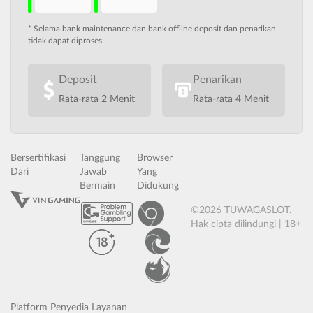
* Selama bank maintenance dan bank offline deposit dan penarikan
tidak dapat diproses
Deposit
Penarikan
Rata-rata 2 Menit
Rata-rata 4 Menit
Bersertifikasi
Tanggung
Browser
Dari
Jawab
Yang
Bermain
Didukung
©2026 TUWAGASLOT.
Hak cipta dilindungi | 18+
Platform Penyedia Layanan