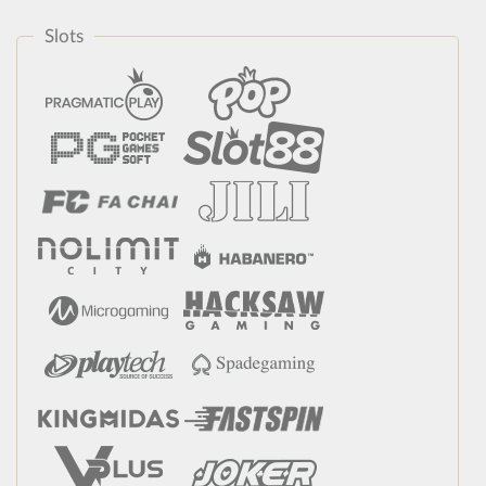
Slots