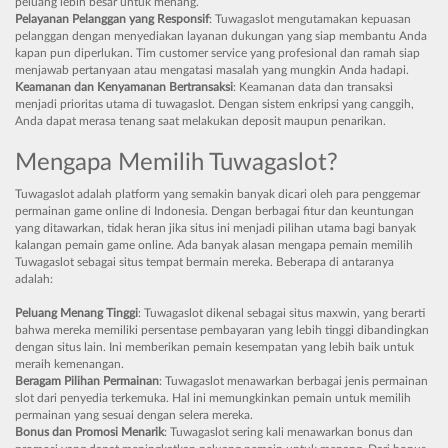
peluang lebih besar untuk menang.
Pelayanan Pelanggan yang Responsif
: Tuwagaslot mengutamakan kepuasan
pelanggan dengan menyediakan layanan dukungan yang siap membantu Anda
kapan pun diperlukan. Tim customer service yang profesional dan ramah siap
menjawab pertanyaan atau mengatasi masalah yang mungkin Anda hadapi.
Keamanan dan Kenyamanan Bertransaksi
: Keamanan data dan transaksi
menjadi prioritas utama di tuwagaslot. Dengan sistem enkripsi yang canggih,
Anda dapat merasa tenang saat melakukan deposit maupun penarikan.
Mengapa Memilih Tuwagaslot?
Tuwagaslot adalah platform yang semakin banyak dicari oleh para penggemar
permainan game online di Indonesia. Dengan berbagai fitur dan keuntungan
yang ditawarkan, tidak heran jika situs ini menjadi pilihan utama bagi banyak
kalangan pemain game online. Ada banyak alasan mengapa pemain memilih
Tuwagaslot sebagai situs tempat bermain mereka. Beberapa di antaranya
adalah:
Peluang Menang Tinggi
: Tuwagaslot dikenal sebagai situs maxwin, yang berarti
bahwa mereka memiliki persentase pembayaran yang lebih tinggi dibandingkan
dengan situs lain. Ini memberikan pemain kesempatan yang lebih baik untuk
meraih kemenangan.
Beragam Pilihan Permainan
: Tuwagaslot menawarkan berbagai jenis permainan
slot dari penyedia terkemuka. Hal ini memungkinkan pemain untuk memilih
permainan yang sesuai dengan selera mereka.
Bonus dan Promosi Menarik
: Tuwagaslot sering kali menawarkan bonus dan