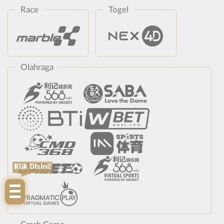
Race
Togel
Olahraga
Klik Disini!