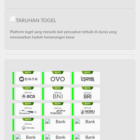
TARUHAN TOGEL
Platform togel yang menarik dari perusahan terbaik di dunia yang
menawarkan hadiah kemenangan besar