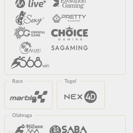
Race
Togel
Olahraga