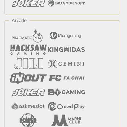
Arcade