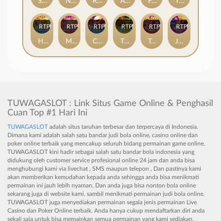
Spirit of Nine Tails
Nezha And The Dragon Emperor
Ragnar's Conquest
Amon Ra's Relic
Four Scholars
Three Kingdoms Slot
RTP
95%
RTP
96%
RTP
97%
RTP
95%
RTP
98%
RTP
96%
Heavenly Fortune
More & More Love
Crazy Miner
The Beanstalk
Trains of India
Jewel Space
TUWAGASLOT : Link Situs Game Online & Penghasil
Cuan Top #1 Hari Ini
TUWAGASLOT
adalah situs taruhan terbesar dan terpercaya di Indonesia.
Dimana kami adalah salah satu bandar judi bola online, casino online dan
poker online terbaik yang mencakup seluruh bidang permainan game online.
TUWAGASLOT kini hadir sebagai salah satu bandar bola indonesia yang
didukung oleh customer service profesional online 24 jam dan anda bisa
menghubungi kami via livechat , SMS maupun telepon , Dan pastinya kami
akan memberikan kemudahan kepada anda sehingga anda bisa menikmati
permainan ini jauh lebih nyaman. Dan anda juga bisa nonton bola online
sekarang juga di website kami, sambil menikmati permainan judi bola online.
TUWAGASLOT juga menyediakan permainan segala jenis permainan Live
Casino dan Poker Online terbaik. Anda hanya cukup mendaftarkan diri anda
sekali saja untuk bisa memainkan semua permainan yang kami sediakan.