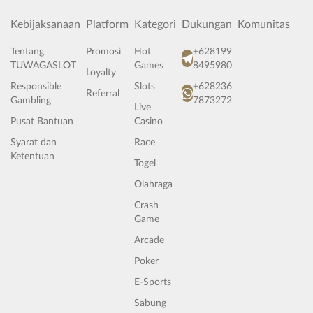
Kebijaksanaan
Platform
Kategori
Dukungan
Komunitas
Tentang
Promosi
Hot
+628199
TUWAGASLOT
Games
8495980
Loyalty
Responsible
Slots
+628236
Referral
Gambling
7873272
Live
Pusat Bantuan
Casino
Syarat dan
Race
Ketentuan
Togel
Olahraga
Crash
Game
Arcade
Poker
E-Sports
Sabung