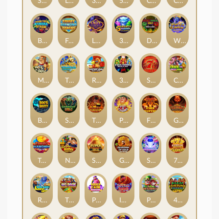
Super Cash: Three Little Wins
Liberty Coins: Hold & Win
3 Eternal Drums: Rhythm of Fortune
5 Pyramids of Gold: Hold & Win
Coin Bang Bang: Hold & Win
Candyland Jackpots
Bash the Banana Stash
Fruity Diamond Stacks
Lady Wish
3 Energy Diamonds: Hold & Win
Double Dragon Gold: Hold & Win
Wish of a Lifetime Hold & Win
Mole in the Hole
Thunderline Express Hold & Win
Rooster's Gold: Hold & Win
3 Rail Express: Hold & Win
Smooth 7's Strike
Crack the Piggy Bank Express
Boo's Booty
Serpent Gold: Hold & Win
The Greed Machine
Pot of Charms
Fire Eruption
Gates of the Underworld
Turbo Diamonds: Hold & Win
Next Stop Riches Hold & Win
Super Pyramid of Gold Hold & Win
Guardian of Gold: Hold & Win
Supersonic Express: Hold & Win
777 Streak: Megacharged
Reel Bass: Jackpot Catch
The Big Bark: Golden Jackpots
Piggy Coin: Hold & Win
Inferno Rising Hold & Win
Pip & Pippa's Pots of Plenty
4 Leaf Fortune: Hold & Win