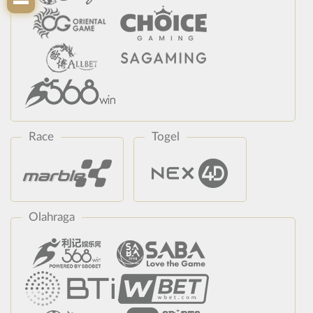
Race
Togel
Olahraga