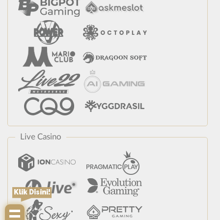
Live Casino
Klik Disini!