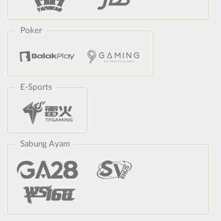
Poker
E-Sports
Sabung Ayam