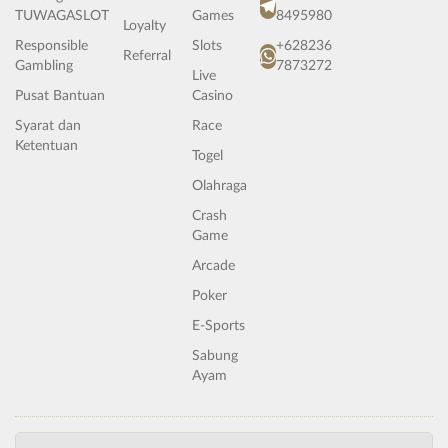
TUWAGASLOT
Games
8495980
Loyalty
Responsible
Slots
+628236
Referral
Gambling
7873272
Live
Pusat Bantuan
Casino
Syarat dan
Race
Ketentuan
Togel
Olahraga
Crash
Game
Arcade
Poker
E-Sports
Sabung
Ayam