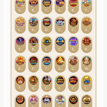
Vegas Blitz: Hold & Win
Buffalo Smash: Supercharged
Twin Cash: Hold & Win
Super Grand Link Express: Hold & Win
Break the Piggy Bank
The Great Jackpot Expedition
Lucky Seven Spin
Savanna Gold: Coin of the Wild
Dynamite Trail: Hold & Win
Shaolin Panda: Hold & Win
Cash On Wheels: Hold & Win
3 Golden Baskets: Treasure Tides
Treasure Journey: Genie`s Gold
Bank Busters: The Big Score
12 Treasures: Aztec Riches
Coins & Diamonds: Hold & Win
Super Cash Boost: Hold & Win
Buffalo Blaze: Wild Wealth
Roaming Wild Buffalo
Flame & Fortune: Hold & Win
777 Hot Reels: Supercharged
3 Pyramids of Gold: Hold & Win
Cash Maximus: Battle Arena
Wild White Rhino
777 Streak
Grand link express Hold and win
Christmas Link Express: Hold & Win
Juicy rolls : feature Frenzy
777 Hot Reels
Lightning Blitz: Chain Collect