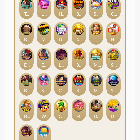
Teddy's Quest
Lollicat
Hell Of A Spin
Blazing Inferno Chaos Reels
Santa Smash
Crop of the Dead
Barhalla
Mad Melons Chaos Reels
Disco Dive
Aztec Ancients
Twice as Nice
Hot Harvest
Eternal Clash Reloaded
Eternal Clash
Lord of the Dunes
Buffalo Smash
Mutant Potatoes
Salmon King
Boom the Buffoon
Sugar Splash
Christmas Crumble
Blazing Touch
Midas Moolah: Random Reels
Sphere Smash
Blarney's Gold
Wish for a Cash Star
Cash Strike
Mr Piggles
Dystopia: Rebel Road
Doge Life