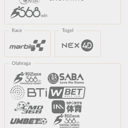
Race
Togel
Olahraga