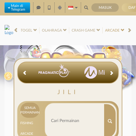
Main di
MASUK
DAF
Telegram
RACE
TOGEL
OLAHRAGA
CRASH GAME
ARCADE
PO
JILI
SEMUA
PERMAINAN
FISHING
ARCADE