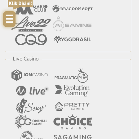
Klik Disini!
Live Casino