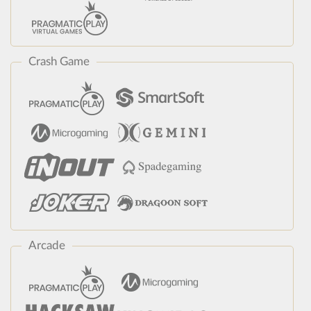
Crash Game
Arcade