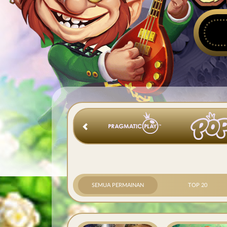
SEMUA PERMAINAN
TOP 20