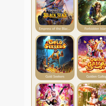
Empress of the Black Seas
Forbidden Isla
Gold Seekers
Golden Gallo