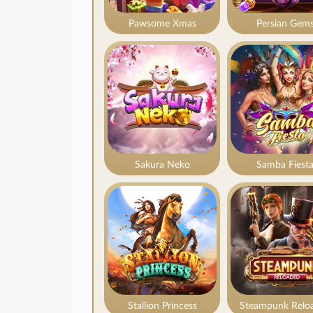
Pawsome Xmas
Persian Gem
Sakura Neko
Samba Fiest
Stallion Princess
Steampunk Relo