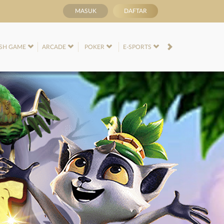
MASUK
DAFTAR
SH GAME
ARCADE
POKER
E-SPORTS
SABUNG AYAM