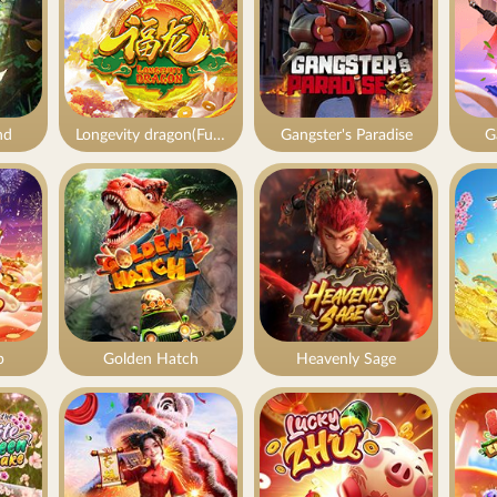
nd
Longevity dragon(Fulong)
Gangster's Paradise
G
p
Golden Hatch
Heavenly Sage