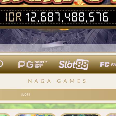
IDR
12,687,488,576
NAGA GAMES
SLOTS