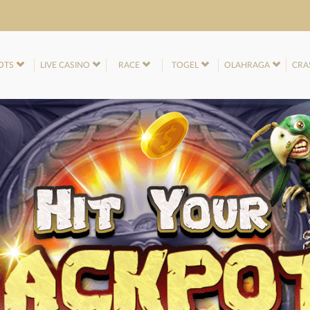
OTS
LIVE CASINO
RACE
TOGEL
OLAHRAGA
CRA