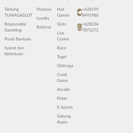
Tentang
Promosi
Hot
+628199
TUWAGASLOT
Games
8495980
Loyalty
Responsible
Slots
+628236
Referral
Gambling
7873272
Live
Pusat Bantuan
Casino
Syarat dan
Race
Ketentuan
Togel
Olahraga
Crash
Game
Arcade
Poker
E-Sports
Sabung
Ayam