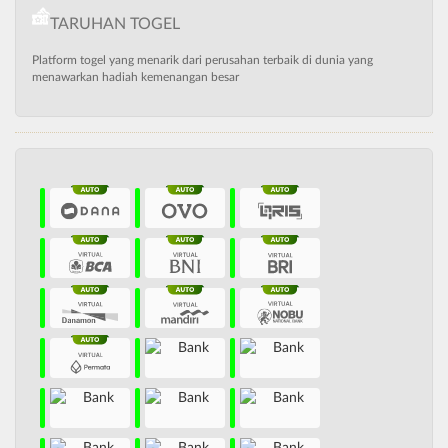
TARUHAN TOGEL
Platform togel yang menarik dari perusahan terbaik di dunia yang
menawarkan hadiah kemenangan besar