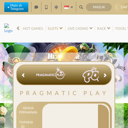
Main di
MASUK
DAF
Telegram
IDR
12,668,109,
HOT GAMES
SLOTS
LIVE CASINO
RACE
TOGEL
PRAGMATIC PLAY
SEMUA
PERMAINAN
TOP
NEW
20