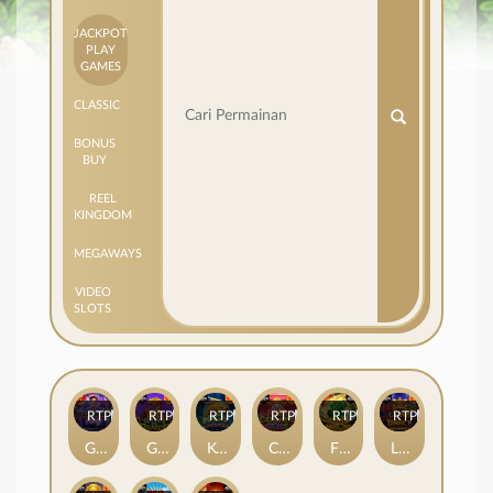
JACKPOT
PLAY
GAMES
CLASSIC
BONUS
BUY
REEL
KINGDOM
MEGAWAYS
VIDEO
SLOTS
RTP
80%
RTP
87%
RTP
86%
RTP
85%
RTP
95%
RTP
81%
Gameshow Party Jackpot Play
Gates of Dragon Jackpot Play
Koi Bonanza Jackpot Play
Caishen's Gems Jackpot Play
Fire Hot 20 Jackpot Play
Lions Dance Megaways Jackpot Play