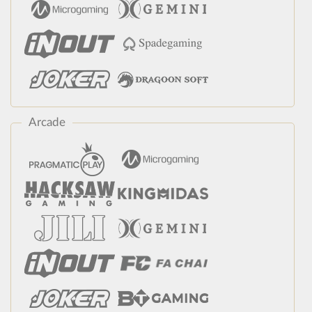
Arcade