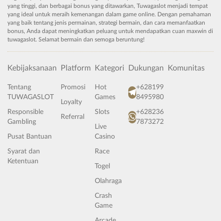
yang tinggi, dan berbagai bonus yang ditawarkan, Tuwagaslot menjadi tempat
yang ideal untuk meraih kemenangan dalam game online. Dengan pemahaman
yang baik tentang jenis permainan, strategi bermain, dan cara memanfaatkan
bonus, Anda dapat meningkatkan peluang untuk mendapatkan cuan maxwin di
tuwagaslot. Selamat bermain dan semoga beruntung!
Kebijaksanaan
Platform
Kategori
Dukungan
Komunitas
Tentang
Promosi
Hot
+628199
TUWAGASLOT
Games
8495980
Loyalty
Responsible
Slots
+628236
Referral
Gambling
7873272
Live
Pusat Bantuan
Casino
Syarat dan
Race
Ketentuan
Togel
Olahraga
Crash
Game
Arcade