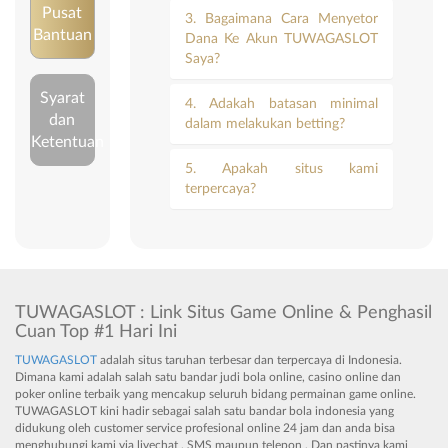
Pusat
3. Bagaimana Cara Menyetor
Bantuan
Dana Ke Akun TUWAGASLOT
Saya?
Syarat
4. Adakah batasan minimal
dan
dalam melakukan betting?
Ketentuan
5. Apakah situs kami
terpercaya?
TUWAGASLOT : Link Situs Game Online & Penghasil
Cuan Top #1 Hari Ini
TUWAGASLOT
adalah situs taruhan terbesar dan terpercaya di Indonesia.
Dimana kami adalah salah satu bandar judi bola online, casino online dan
poker online terbaik yang mencakup seluruh bidang permainan game online.
TUWAGASLOT kini hadir sebagai salah satu bandar bola indonesia yang
didukung oleh customer service profesional online 24 jam dan anda bisa
menghubungi kami via livechat , SMS maupun telepon , Dan pastinya kami