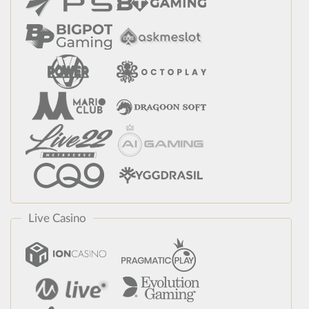
Live Casino