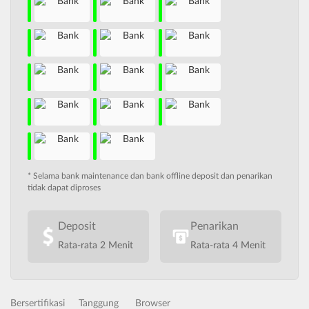
* Selama bank maintenance dan bank offline deposit dan penarikan
tidak dapat diproses
Deposit
Penarikan
Rata-rata 2 Menit
Rata-rata 4 Menit
Bersertifikasi
Tanggung
Browser