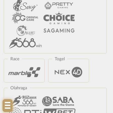
Race
Togel
Olahraga
Klik Disini!