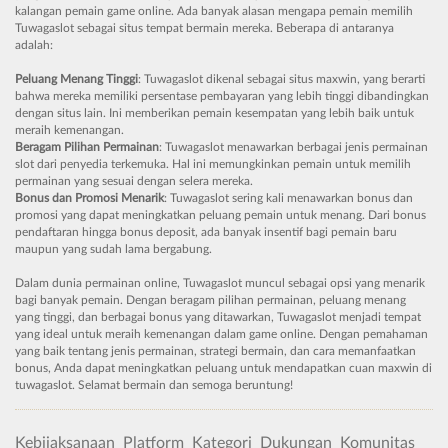
kalangan pemain game online. Ada banyak alasan mengapa pemain memilih
Tuwagaslot sebagai situs tempat bermain mereka. Beberapa di antaranya
adalah:
Peluang Menang Tinggi
: Tuwagaslot dikenal sebagai situs maxwin, yang berarti
bahwa mereka memiliki persentase pembayaran yang lebih tinggi dibandingkan
dengan situs lain. Ini memberikan pemain kesempatan yang lebih baik untuk
meraih kemenangan.
Beragam Pilihan Permainan
: Tuwagaslot menawarkan berbagai jenis permainan
slot dari penyedia terkemuka. Hal ini memungkinkan pemain untuk memilih
permainan yang sesuai dengan selera mereka.
Bonus dan Promosi Menarik
: Tuwagaslot sering kali menawarkan bonus dan
promosi yang dapat meningkatkan peluang pemain untuk menang. Dari bonus
pendaftaran hingga bonus deposit, ada banyak insentif bagi pemain baru
maupun yang sudah lama bergabung.
Dalam dunia permainan online, Tuwagaslot muncul sebagai opsi yang menarik
bagi banyak pemain. Dengan beragam pilihan permainan, peluang menang
yang tinggi, dan berbagai bonus yang ditawarkan, Tuwagaslot menjadi tempat
yang ideal untuk meraih kemenangan dalam game online. Dengan pemahaman
yang baik tentang jenis permainan, strategi bermain, dan cara memanfaatkan
bonus, Anda dapat meningkatkan peluang untuk mendapatkan cuan maxwin di
tuwagaslot. Selamat bermain dan semoga beruntung!
Kebijaksanaan
Platform
Kategori
Dukungan
Komunitas