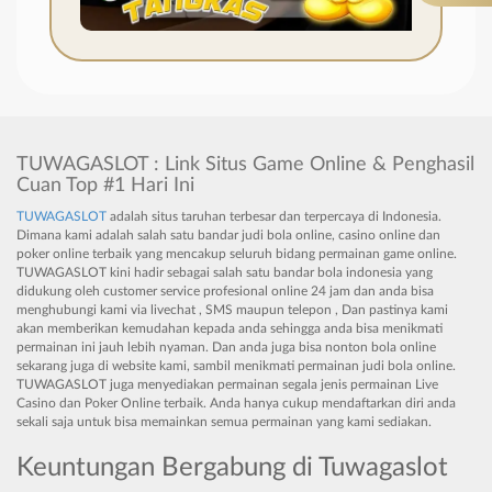
TUWAGASLOT : Link Situs Game Online & Penghasil
Cuan Top #1 Hari Ini
TUWAGASLOT
adalah situs taruhan terbesar dan terpercaya di Indonesia.
Dimana kami adalah salah satu bandar judi bola online, casino online dan
poker online terbaik yang mencakup seluruh bidang permainan game online.
TUWAGASLOT kini hadir sebagai salah satu bandar bola indonesia yang
didukung oleh customer service profesional online 24 jam dan anda bisa
menghubungi kami via livechat , SMS maupun telepon , Dan pastinya kami
akan memberikan kemudahan kepada anda sehingga anda bisa menikmati
permainan ini jauh lebih nyaman. Dan anda juga bisa nonton bola online
sekarang juga di website kami, sambil menikmati permainan judi bola online.
TUWAGASLOT juga menyediakan permainan segala jenis permainan Live
Casino dan Poker Online terbaik. Anda hanya cukup mendaftarkan diri anda
sekali saja untuk bisa memainkan semua permainan yang kami sediakan.
Keuntungan Bergabung di Tuwagaslot