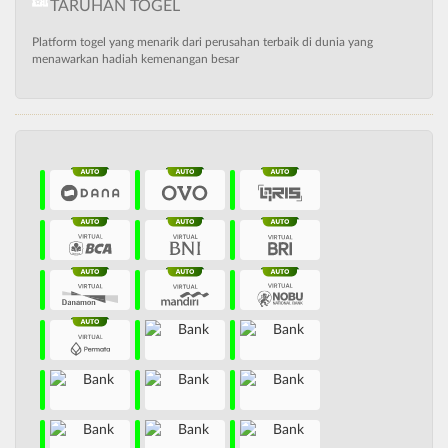
TARUHAN TOGEL
Platform togel yang menarik dari perusahan terbaik di dunia yang
menawarkan hadiah kemenangan besar