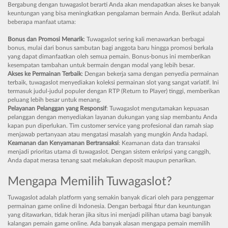
Bergabung dengan tuwagaslot berarti Anda akan mendapatkan akses ke banyak
keuntungan yang bisa meningkatkan pengalaman bermain Anda. Berikut adalah
beberapa manfaat utama:
Bonus dan Promosi Menarik
: Tuwagaslot sering kali menawarkan berbagai
bonus, mulai dari bonus sambutan bagi anggota baru hingga promosi berkala
yang dapat dimanfaatkan oleh semua pemain. Bonus-bonus ini memberikan
kesempatan tambahan untuk bermain dengan modal yang lebih besar.
Akses ke Permainan Terbaik
: Dengan bekerja sama dengan penyedia permainan
terbaik, tuwagaslot menyediakan koleksi permainan slot yang sangat variatif. Ini
termasuk judul-judul populer dengan RTP (Return to Player) tinggi, memberikan
peluang lebih besar untuk menang.
Pelayanan Pelanggan yang Responsif
: Tuwagaslot mengutamakan kepuasan
pelanggan dengan menyediakan layanan dukungan yang siap membantu Anda
kapan pun diperlukan. Tim customer service yang profesional dan ramah siap
menjawab pertanyaan atau mengatasi masalah yang mungkin Anda hadapi.
Keamanan dan Kenyamanan Bertransaksi
: Keamanan data dan transaksi
menjadi prioritas utama di tuwagaslot. Dengan sistem enkripsi yang canggih,
Anda dapat merasa tenang saat melakukan deposit maupun penarikan.
Mengapa Memilih Tuwagaslot?
Tuwagaslot adalah platform yang semakin banyak dicari oleh para penggemar
permainan game online di Indonesia. Dengan berbagai fitur dan keuntungan
yang ditawarkan, tidak heran jika situs ini menjadi pilihan utama bagi banyak
kalangan pemain game online. Ada banyak alasan mengapa pemain memilih