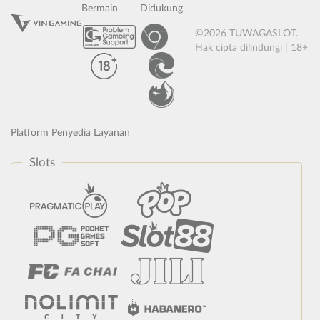
Bermain
Didukung
©2026 TUWAGASLOT.
Hak cipta dilindungi | 18+
Platform Penyedia Layanan
Slots