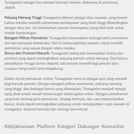
Tuwagaslot sebagai situs tempat bermain mereka. Beberapa di antaranya
adalah:
Peluang Menang Tinggi
: Tuwagaslot dikenal sebagai situs maxwin, yang berarti
bahwa mereka memiliki persentase pembayaran yang lebih tinggi dibandingkan
dengan situs lain. Ini memberikan pemain kesempatan yang lebih baik untuk
meraih kemenangan.
Beragam Pilihan Permainan
: Tuwagaslot menawarkan berbagai jenis permainan
slot dari penyedia terkemuka. Hal ini memungkinkan pemain untuk memilih
permainan yang sesuai dengan selera mereka.
Bonus dan Promosi Menarik
: Tuwagaslot sering kali menawarkan bonus dan
promosi yang dapat meningkatkan peluang pemain untuk menang. Dari bonus
pendaftaran hingga bonus deposit, ada banyak insentif bagi pemain baru
maupun yang sudah lama bergabung.
Dalam dunia permainan online, Tuwagaslot muncul sebagai opsi yang menarik
bagi banyak pemain. Dengan beragam pilihan permainan, peluang menang
yang tinggi, dan berbagai bonus yang ditawarkan, Tuwagaslot menjadi tempat
yang ideal untuk meraih kemenangan dalam game online. Dengan pemahaman
yang baik tentang jenis permainan, strategi bermain, dan cara memanfaatkan
bonus, Anda dapat meningkatkan peluang untuk mendapatkan cuan maxwin di
tuwagaslot. Selamat bermain dan semoga beruntung!
Kebijaksanaan
Platform
Kategori
Dukungan
Komunitas