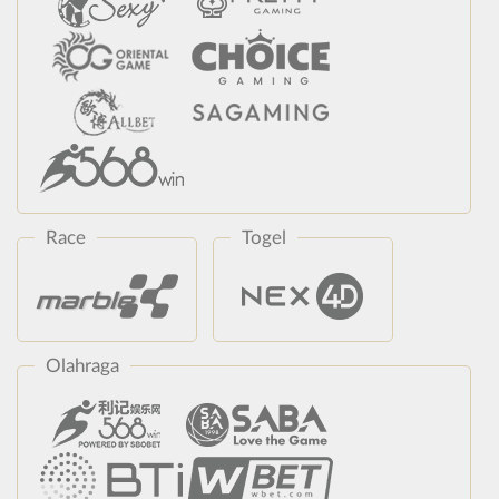
Race
Togel
Olahraga